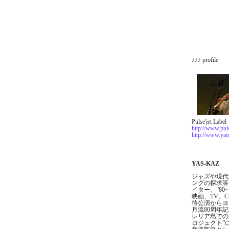
♪♪♪ profile
Pulse'jet Labe
http://www.puls
http://www.ya
YAS-KAZ
ジャズや現代
ングの探求等
イター。 '
映画、TV、
待公演からヨー
月流80周年
レリア島での
ロジェクト”