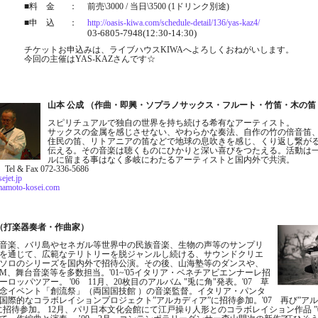
■料 金
：
前売\3000 / 当日\3500 (1ドリンク別途)
■申 込
：
http://oasis-kiwa.com/schedule-detail/136/yas-kaz4/
03-6805-7948(12:30-14:30)
チケットお申込みは、ライブハウスKIWAへよろしくおねがいします。
今回の主催はYAS-KAZさんです☆
山本 公成 （作曲・即興・ソプラノサックス・フルート・竹笛・木の笛
スピリチュアルで独自の世界を持ち続ける希有なアーティスト。
サックスの金属を感じさせない、やわらかな奏法、自作の竹の倍音笛
住民の笛、リトアニアの笛などで地球の息吹きを感じ、くり返し繋が
伝える。その音楽は聴くものにひかりと深い喜びをつたえる。活動は
ルに留まる事はなく多岐にわたるアーティストと国内外で共演。
l Tel & Fax 072-336-5686
ejet.jp
mamoto-kosei.com
 （打楽器奏者・作曲家）
音楽、バリ島やセネガル等世界中の民族音楽、生物の声等のサンプリ
を通じて、広範なテリトリーを脱ジャンルし続ける、サウンドクリエ
80~ソロのシリーズを国内外で招待公演。その後、山海塾等のダンスや、
CM、舞台音楽等を多数担当。'01~'05イタリア・ベネチアビエンナーレ招
ロッパツアー。 '06 11月、20枚目のアルバム "兎に角"発表。'07 草
記念イベント「創流祭」（両国国技館 ）の音楽監督。イタリア・パンタ
国際的なコラボレイションプロジェクト”アルカディア”に招待参加。'07 再び”ア
に招待参加。 12月、パリ日本文化会館にて江戸操り人形とのコラボレイション作品 ”