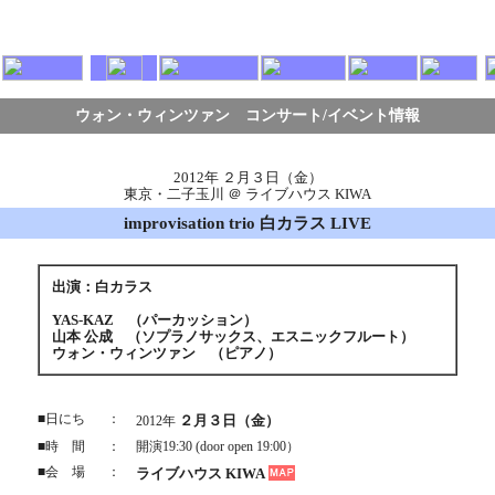
ウォン・ウィンツァン コンサート/イベント情報
2012年 ２月３日（金）
東京・二子玉川 ＠ ライブハウス KIWA
improvisation trio 白カラス LIVE
出演：白カラス
YAS-KAZ （パーカッション）
山本 公成 （ソプラノサックス、エスニックフルート）
ウォン・ウィンツァン （ピアノ）
■日にち
：
２月３日（金）
2012年
■時 間
：
開演19:30 (door open 19:00）
■会 場
：
ライブハウス KIWA