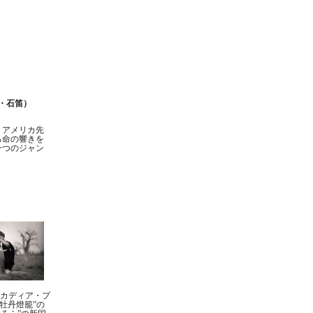
・石笛）
、アメリカ先
る命の響きを
一つのジャン
ルカディア・プ
牡丹燈籠”の