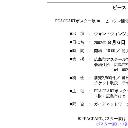
ピース
PEACEARTポスター展 in 、ヒロ
■出 演
：
ウォン・ウィンツ
■日にち
：
８月６日
2002年
■時 間
：
開場：18:00 ／ 開演
■会 場
：
広島市アステール
会場住所
：
広島市中
tel：082
■料 金
：
前売2,500円 ／ 当日
チケット取扱：デ
■主 催
：
PEACEARTポス
（財）広島市ひと
■問 合
：
ガイアネットワーク広島
※PEACEARTポスター
ポスター展につき