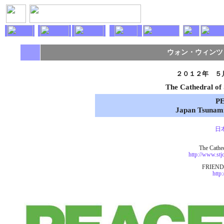
+
ウォン・ウィンツ
２０１２年 ５
The Cathedral of 
P
Japan Tsunami 
日
The Cathed
http://www.stj
FRIEND
http