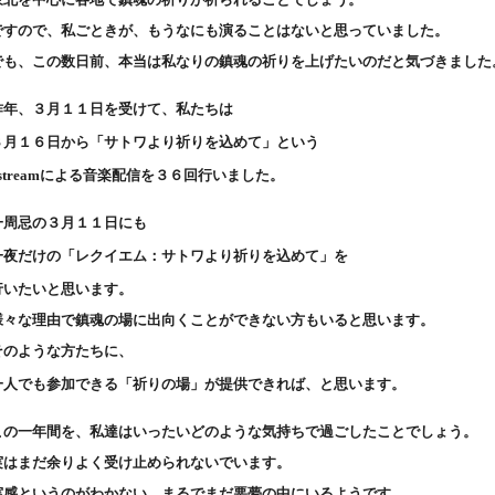
ですので、私ごときが、もうなにも演ることはないと思っていました。
でも、この数日前、本当は私なりの鎮魂の祈りを上げたいのだと気づきました
昨年、３月１１日を受けて、私たちは
３月１６日から「サトワより祈りを込めて」という
ustreamによる音楽配信を３６回行いました。
一周忌の３月１１日にも
一夜だけの「レクイエム：サトワより祈りを込めて」を
行いたいと思います。
様々な理由で鎮魂の場に出向くことができない方もいると思います。
そのような方たちに、
一人でも参加できる「祈りの場」が提供できれば、と思います。
この一年間を、私達はいったいどのような気持ちで過ごしたことでしょう。
実はまだ余りよく受け止められないでいます。
実感というのがわかない。まるでまだ悪夢の中にいるようです。