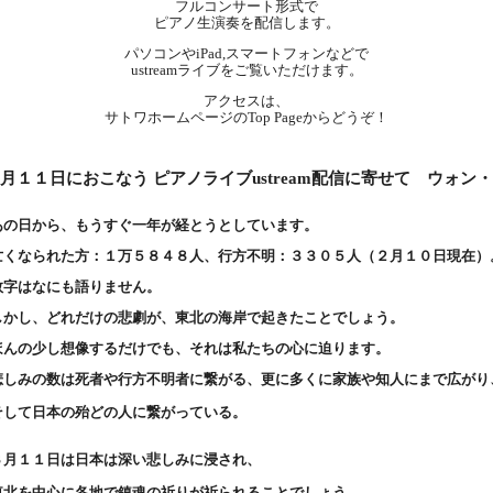
フルコンサート形式で
ピアノ生演奏を配信します。
パソコンやiPad,スマートフォンなどで
ustreamライブをご覧いただけます。
アクセスは、
サトワホームページのTop Pageからどうぞ！
月１１日におこなう ピアノライブustream配信に寄せて ウォン
あの日から、もうすぐ一年が経とうとしています。
亡くなられた方：１万５８４８人、行方不明：３３０５人（２月１０日現在）
数字はなにも語りません。
しかし、どれだけの悲劇が、東北の海岸で起きたことでしょう。
ほんの少し想像するだけでも、それは私たちの心に迫ります。
悲しみの数は死者や行方不明者に繋がる、更に多くに家族や知人にまで広がり
そして日本の殆どの人に繋がっている。
３月１１日は日本は深い悲しみに浸され、
東北を中心に各地で鎮魂の祈りが祈られることでしょう。