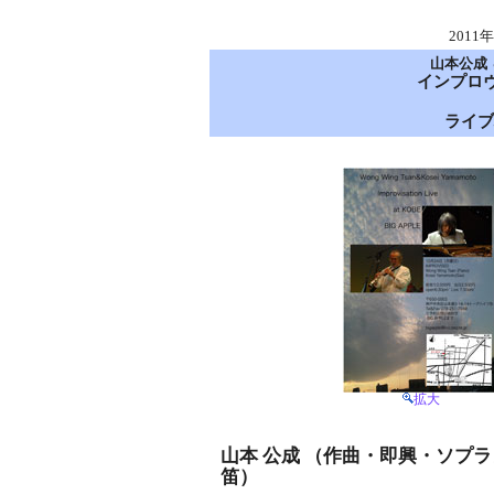
2011
山本公成
インプロ
ライブハ
拡大
山本 公成 （作曲・即興・ソプ
笛）