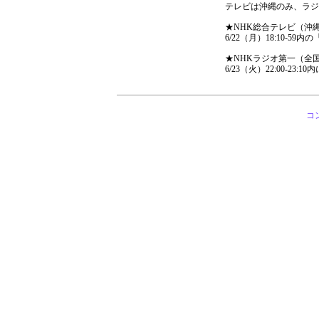
テレビは沖縄のみ、ラジ
★NHK総合テレビ（沖縄
6/22（月）18:10-
★NHKラジオ第一（全
6/23（火）22:00-23
コ