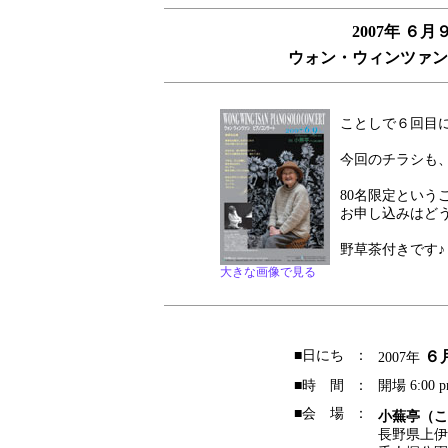
2007年 
ウォン・ウィンツァン 
ことしで６回目
今回のチラシも
80名限定とい
お申し込みはど
野草茶付きです♪
大きな画像で見る
■日にち
：
６
2007年
■時 間
：
開場 6:00 p
■会 場
：
小蕪亭（こ
長野県上伊那