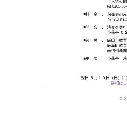
千人塚公園
tel 0265-86
■料 金
：
前売券のみ 
※当日券は
■問 合
：
演奏会実行
小蕪亭 ０
■後 援
：
飯田市教育
飯島町教育
南信州新聞
■主 催
小蕪亭 演
翌日 ６月１０日（日）
詳細はこ
コン