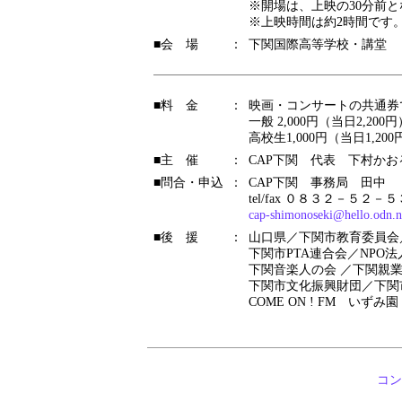
※開場は、上映の30分前
※上映時間は約2時間です
■会 場
：
下関国際高等学校・講堂
■料 金
：
映画・コンサートの共通券
一般 2,000円（当日2,200円
高校生1,000円（当日1,200
■主 催
：
CAP下関 代表 下村かお
■問合・申込
：
CAP下関 事務局 田中
tel/fax ０８３２－５２－
cap-shimonoseki@hello.odn.n
■後 援
：
山口県／下関市教育委員会
下関市PTA連合会／NPO
下関音楽人の会 ／下関親
下関市文化振興財団／下関
COME ON ! FM いずみ園
コン