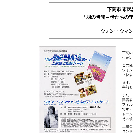
下関市 市
「朋の時間～母たちの
ウォン・ウィ
下関の
ウォン
この催
ウォン
上映会
まず、
午前と
また、
障害者
フィル
です）
トーク
その後
上映会
コンサ