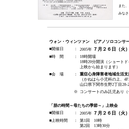
また、
みなさ
ウォン・ウィンツァン ピアノソロコンサ
■開催日
：
７月２６日（火
2005年
■時 間
：
18時開場
18時20分開演（ショー
上映から始まります）
■会 場
：
重症心身障害者地域生活支
（かねはら小児科の上、4
山口県下関市生野2丁目28-2
※
コンサートのみ託児あり（一
「朋の時間～母たちの季節～」上映会
■開催日
：
７月２６日（火
2005年
■上映時間
：
第1回 10時
第2回 13時30分