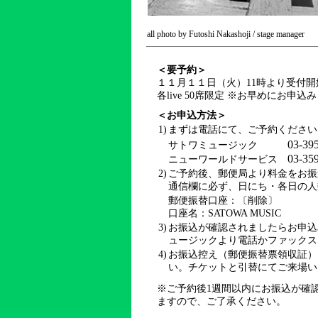
all photo by Futoshi Nakashoji / stage manager
＜要予約＞
１１月１１日（火）11時より受付開
各live 50席限定 ※お早めにお申込
＜お申込方法＞
1)
まずは電話にて、ご予約ください。
03-39
サトワミュージック
03-35
ニューワールドサービス
2)
ご予約後、郵便局より料金をお振
通信欄に必ず、日にち・各日の人
郵便振替口座：〔削除〕
口座名：SATOWA MUSIC
3)
お振込が確認されましたらお申込
ュージックより電話かファックス
4)
お振込控え（郵便振替票領収証）
い。チケットと引替にてご来場い
※ご予約後1週間以内にお振込が確
ますので、ご了承ください。