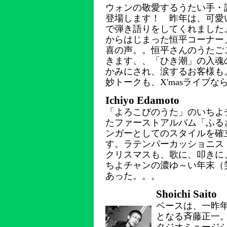
ウォンの敬愛するうたい手・
登場します！ 昨年は、可愛
で弾き語りをしてくれました
からはじまった恒平コーナー、
喜の声。。恒平さんのうたご
きます、、「ひき潮」の入魂
かみにされ、涙するお客様も
妙トークも、X'masライブな
Ichiyo Edamoto
「よろこびのうた」のいちよチ
たファーストアルバム「ふる
ンガーとしてのスタイルを確
す。ラテンパーカッショニス
クリスマスも、歌に、叩きに
ちよチャンの濃ゆ～い年末（
あった。。。
Shoichi Saito
ベースは、一昨
となる斉藤正一