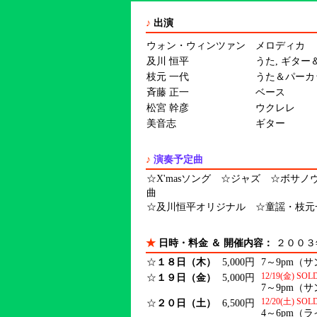
♪
出演
ウォン・ウィンツァン
メロディカ
及川 恒平
うた, ギタ
枝元 一代
うた＆パーカ
斉藤 正一
ベース
松宮 幹彦
ウクレレ
美音志
ギター
♪
演奏予定曲
☆X'masソング ☆ジャズ ☆ボサ
曲
☆及川恒平オリジナル ☆童謡・枝元
★
日時・料金 ＆ 開催内容：
２００３
☆
１８日（木）
5,000円
7～9pm（
12/19(金) S
☆
１９日（金）
5,000円
7～9pm（
12/20(土) S
☆
２０日（土）
6,500円
4～6pm（ライブ