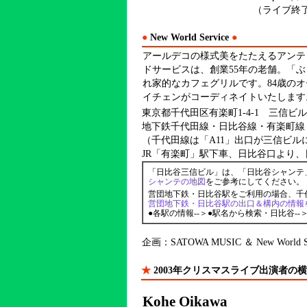
（ライブ終
●
New World Service
●
アールデコの様式美をたたえるアンテ
ドサービスは、創業55年の老舗。「
れ家的なカフェグリルです。84歳の
イチェンがコーディネイトいたします
東京都千代田区有楽町1-4-1 三信ビル
地下鉄千代田線・日比谷線・有楽町線
（千代田線は「A11」出口が三信ビル
JR「有楽町」駅下車、日比谷口より
「日比谷三信ビル」は、「日比谷シャンテ
シャンテの地図
をご参考にしてください。
営団地下鉄・日比谷駅をご利用の場合、千
営団地下鉄・日比谷駅の出口＆構内の情報
●各駅の情報--＞●駅名から検索・日比谷-
企画：SATOWA MUSIC ＆ New World Se
★
2003年クリスマスライブ出演者の
Kohe Oikawa