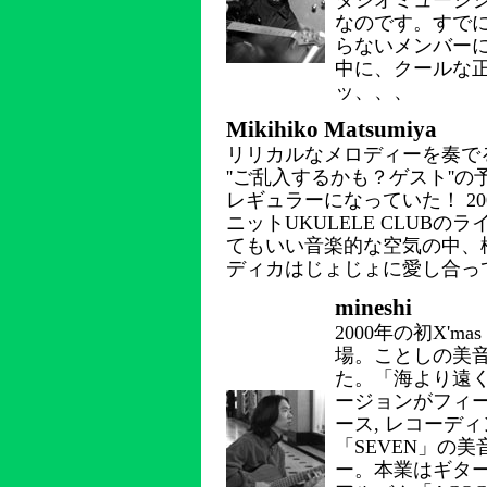
タジオミュージ
なのです。すで
らないメンバー
中に、クールな
ッ、、、
Mikihiko Matsumiya
リリカルなメロディーを奏で
''ご乱入するかも？ゲスト''
レギュラーになっていた！ 2
ニットUKULELE CLUB
てもいい音楽的な空気の中、
ディカはじょじょに愛し合っ
mineshi
2000年の初X'
場。ことしの美
た。「海より遠く
ージョンがフィー
ース, レコーデ
「SEVEN」の
ー。本業はギタ