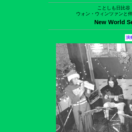
ことしも日比谷
ウォン・ウィンツァンと
New World Se
演