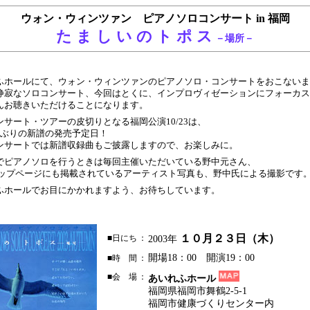
ウォン・ウィンツァン ピアノソロコンサート in 福岡
た ま し い の ト ポ ス
－場所－
ふホールにて、ウォン・ウィンツァンのピアノソロ・コンサートをおこないま
静寂なソロコンサート、今回はとくに、インプロヴィゼーションにフォーカス
んお聴きいただけることになります。
サート・ツアーの皮切りとなる福岡公演10/23は、
半ぶりの新譜の発売予定日！
ンサートでは新譜収録曲もご披露しますので、お楽しみに。
でピアノソロを行うときは毎回主催いただいている野中元さん、
トップページにも掲載されているアーティスト写真も、野中氏による撮影です
ふホールでお目にかかれますよう、お待ちしています。
１０月２３日（木）
■日にち
：
2003年
開場18：00 開演19：00
■時 間
：
■会 場
：
あいれふホール
福岡県福岡市舞鶴2-5-1
福岡市健康づくりセンター内