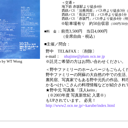
＜交通＞
地下鉄 赤坂駅より徒歩4分
西鉄バス「法務局前」バス停より徒歩3分
西鉄バス「長浜2丁目」バス停より徒歩1分
西鉄バス「赤坂門」バス停より徒歩4分
（明
※駐車場有り 約50台収容
（100円/30
前売3,500円 当日4,000円
■料 金
：
（全席自由・税込）
■主催／問合：
野中 TEL&FAX：〔削除〕
e-mail：
nhajime@plum.ocn.ne.jp
o by WT Wong
※託児ご希望の方はお問い合わせください。
＜野中ファミリーのホームページもごらんく
野中ファミリーの阿蘇の大自然の中での生活
裏民宿、写真家でもある野中元氏の作品、料
かるべけいこさんの料理情報などが紹介され
★野中元 写真集「渓人keito」
（※2003年度 写真新世紀 入選※）
もUPされています。 必見！
http://www2.ocn.ne.jp/~karube/index.html