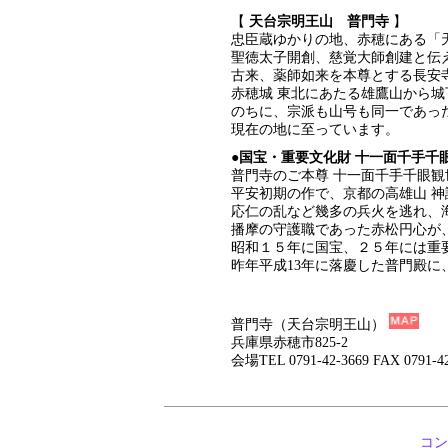
【
天台宗明王山 普門寺
】
忠臣蔵ゆかりの地、赤穂にある「
聖徳太子開創、慈覚大師創建と伝
古来、薬師如来を本尊とする長安
赤穂城 東北にあたる雄鷹山から
のちに、宗派も山号も同一であっ
現在の地に至っています。
●
国宝・重要文化財 十一面千手千
普門寺のご本尊 十一面千手千眼観
平安初期の作で、京都の高雄山 
応仁の乱など幾多の兵火を逃れ、
播摩の守護職であった赤松円心が
昭和１５年に国宝、２５年には重
昨年平成13年に落慶した普門殿
普門寺（天台宗明王山）
兵庫県赤穂市825-2
会場TEL 0791-42-3669 FAX 0791-42
コン