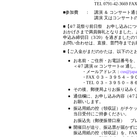
TEL 0791-42-3669 FAX
■参加費
：
講演 ＆ コンサート通し
講演 又はコンサートのみ
■【4/7 花祭り前日祭 お申し込みに
おかげさまで満員御礼となりました。
申込み締切日（3/20）を過ぎました
お問い合わせは、直接、普門寺までお
■【ご入金がまだのかたは、以下のと
●
お名前・ご住所・お電話番号を
＜4/7 講演 or コンサートor
・メールアドレス：
cus@japa
・FAX ０３－３９５４－
・TEL ０３－３９５０－８
●
その後、郵便局よりお振り込み
●
通信欄に、お申し込み内容（4/7 
お願いします。
●
振込用紙の控（領収証）がチケ
当日受付にご持参ください。
お振込先（郵便振替口座） ブ
★
開催日が迫り、振込票が届かず
振込用紙の控（領収証）を、FA