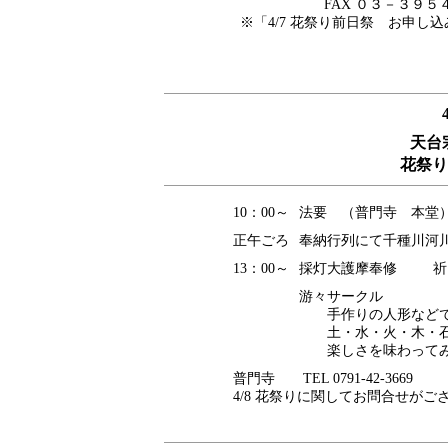
FAX ０３－３９５４
※「4/7 花祭り前日祭 お申し
天台
花祭り
10：00～
法要 （普門寺 本堂
正午ごろ
奉納行列にて千種川河
13：00～
採灯大護摩奉修 祈
游々サークル
手作りの人形などで
土・水・火・木・石
楽しさを味わってみ
普門寺 TEL 0791-42-3669
4/8 花祭りに関してお問合せが