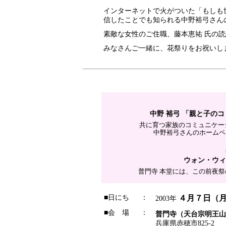
インターネットで火がついた「もしも世
信したことでも知られる中野裕弓さん
素敵な女性のご住職、藤本恵祐 氏の
みなさんご一緒に、花祭りをお祝いし
中野 裕弓 「親と子の
共に育つ家族のコミュニケー
中野裕弓さんのホームページ http
ウォン・ウィ
普門寺 本堂には、この前夜
■日にち
：
４月７日（
2003年
■会 場
：
普門寺（天台宗明王山
兵庫県赤穂市825-2