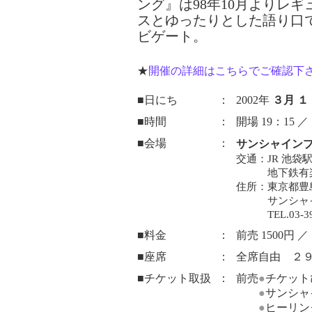
ング』は98年10月よりレ
スとゆったりとした語り口
ビゲート。
★
開催の詳細はこちらでご確認下
■日にち
：
2002年
３月 
■時間
：
開場 19：15 ／
■会場
：
サンシャイン
交通：
JR 池袋
地下鉄有
住所：
東京都豊島
サンシャ
TEL.03-3
■料金
：
前売 1500円 ／
■座席
：
全席自由 ２
■チケット取扱
：
前売
●
チケット
●
サンシャ
●
ヒーリン