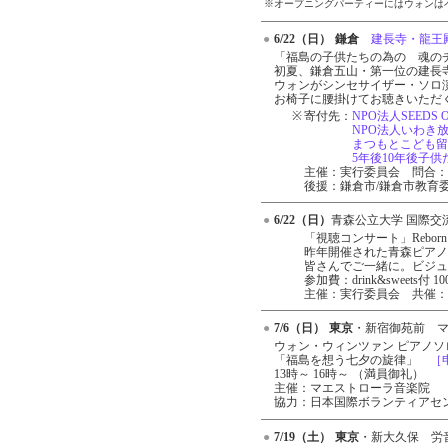
※オープニングパーティーにはウォンは
●
6/22（日）
鎌倉
建長寺・龍王
●
「福島の子供たちの為の 魂の
初夏、鎌倉五山・第一位の建長
ウォンがシンセサイザー・ソロ
お椅子に腰掛けてお聴きいた
※
寄付先：
NPO法人SEEDS O
NPO法人いわき
まつもとこども留
5年後10年後子
主催：実行委員会 問合：090
後援：鎌倉市/鎌倉市教育委
●
6/22（日）
青森公立大学 国際交
「視聴コンサート」Rebor
昨年開催された青森ピアノ
皆さんでご一緒に。ビジュ
参加費：drink&sweets付 
主催：実行委員会 共催：
●
7/6（日）
東京
・新宿御苑前 
●
ウォン・ウィンツァン ピアノソ
「福島を想う七夕の旋律」
［
13時～ 16時～ （満員御礼）
主催：マエストローラ音楽院
協力：日本国際ボランティアセン
●
7/19（土）
東京
・新大久保 労