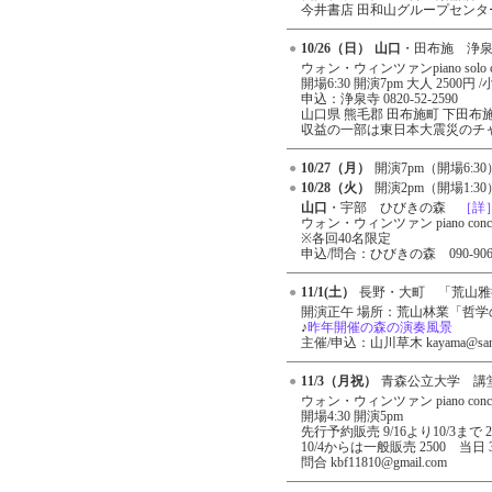
今井書店 田和山グループセンタ
●
10/26（日）
山口
・田布施 浄泉
●
ウォン・ウィンツァンpiano solo
開場6:30 開演7pm 大人 2500円
申込：浄泉寺 0820-52-2590
山口県 熊毛郡 田布施町 下田布施1
収益の一部は東日本大震災のチ
●
10/27（月）
開演7pm（開場6:30
●
10/28（火）
開演2pm（開場1:30
●
山口
・宇部 ひびきの森
［詳
ウォン・ウィンツァン piano conce
※各回40名限定
申込/問合：ひびきの森 090-9064
●
11/1(土）
長野・大町 「荒山雅行メモリ
●
開演正午 場所：荒山林業「哲学
♪
昨年開催の森の演奏風景
主催/申込：山川草木 kayama@sanse
●
11/3（月祝）
青森公立大学 講
●
ウォン・ウィンツァン piano concer
開場4:30 開演5pm
先行予約販売 9/16より10/3まで 2
10/4からは一般販売 2500 当日 3
問合 kbf11810@gmail.com