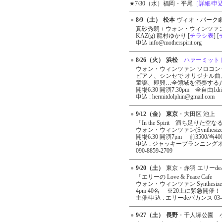
★7/30（水）福岡・平尾
［詳細/申
●
8/9（土）
松本
ヴィオ・パーク劇場
●
真砂秀朗＋ウォン・ウィンツァ
KAZ(g) 龍村ゆかり [
チラシ表
] [
申込 info@motherspirit.org
●
8/26（火）
浜松
ハァーミット
●
ウォン・ウィンツァン ソロコ
ピアノ、シンセで オリジナル
童謡、即興…全領域を演奏する八月のone 
開場6:30 開演7:30pm 全自由1dri
申込 : hermitdolphin@gmail.com
●
9/12（金）
東京
・大田区 池上
●
「In the Spirit 満ち足りた
ウォン・ウィンツァン(Synthesizer
開場6:30 開演7pm 前3500/当
申込 : ジャッキープランニングオフィス
090-8859-2709
●
9/20（土）
東京・赤羽 エリーd
●
「エリーの Love & Peace Cafe
ウォン・ウィンツァン Synthesizer 
4pm 40名 ※20土に緊急開催！
主催/申込 : エリーdeバカンス 03-68
●
9/27（土）
長野
・千人塚公園 小