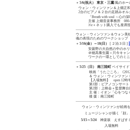
●
5/6(祝火）
東京・三鷹
/風のホー
ウォン・ウィンツァン＆上畑正和
2台のピアノ＆２台の足踏みオル
「Breath with soul ～心
主催 上畑音楽事務所 080-20
※e＋ネット購入でも座席
ウォン・ウィンツァン＆ウォン美
魂の表現のためのワークショップ
●
5/16(金）～18(日）
[ ２泊３日 ]
安曇野の大自然の中のホリ
＠穂高養生園＜只今キャン
ワークの一環としてのミニ
●
5/25（日）
南三陸町
ベイサイド
映画「うたごころ」《201
＆ ウォン・ウィンツァン
【入場無料】 open 12時半/
第1部：ピアノコンサート
第2部：上映会＋監督舞台
主 催：イオン「心をつな
後 援：南三陸
ウォン・ウィンツァンが絵画
ミュージシャンが描く「顔」
5/15～5/24
神楽坂 えすぱす
入場無料