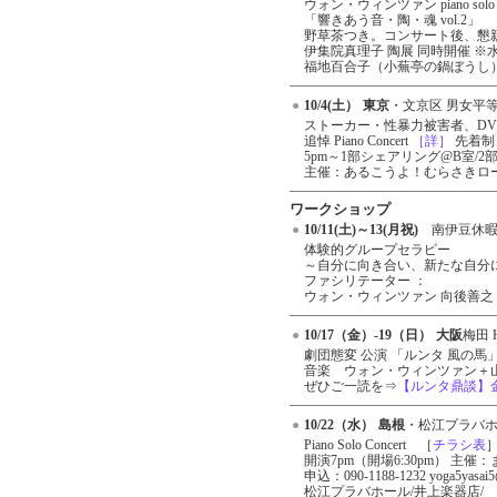
●
ウォン・ウィンツァン piano solo co
「響きあう音・陶・魂 vol.2」
野草茶つき。コンサート後、懇
伊集院真理子 陶展 同時開催 ※
福地百合子（小蕪亭の鍋ぼうし
●
10/4(土）
東京
・文京区 男女平等
●
ストーカー・性暴力被害者、D
追悼 Piano Concert
［詳］
先着制
5pm～1部シェアリング@B室/2
主催：あるこうよ！むらさきロ
ワークショップ
●
10/11(土)～13(月祝)
南伊豆休
体験的グループセラピー
～自分に向き合い、新たな自分
ファシリテーター ：
ウォン・ウィンツァン 向後善之
●
10/17（金）-19（日）
大阪
梅田 H
●
劇団態変 公演 「ルンタ 風の馬
音楽 ウォン・ウィンツァン
ぜひご一読を⇒
【ルンタ鼎談】
●
10/22（水）
島根
・松江プラバ
●
Piano Solo Concert ［
チラシ表
開演7pm（開場6:30pm） 主催
申込：090-1188-1232 yoga5yasai5@
松江プラバホール/井上楽器店/