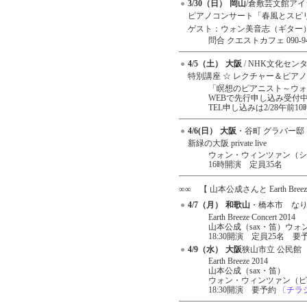
●
3/30（日）
岡山
/倉敷芸文館ア
●
ピアノコンサート「春風とスピ
●
ゲスト：ウォン美音志（ギター
問合 クエストカフェ 090-946
●
4/5（土）
大阪
/ NHK文化セン
●
特別講座 ☆ レクチャー＆ピア
「瞑想のピアニスト～ウォ
WEBで先行申し込み受付
TEL申し込みは2/28午前10時か
●
4/6(日）
大阪
・谷町 グラバー邸
●
新緑の大阪 private live
ウォン・ウィンツァン（シ
16時開演 定員35名
∞∞ 【 山本公成さんと Earth Br
●
4/7（月）
和歌山
・橋本市 な
Earth Breeze Concert 2014
山本公成（sax・笛）ウ
18:30開演 定員25名 要
●
4/9（水）
大阪
狭山市立 公民館
Earth Breeze 2014
山本公成（sax・笛）
ウォン・ウィンツァン（ピ
18:30開演 要予約
〔チラ