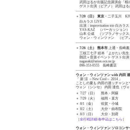
●
武田はるか出版記念講演会「桜
ゲスト出演（ピアノ） 武田は
●
7/20（日）
東京
・二子玉川 KIW
●
白カラス LIVE
出演：improvisation trio 白カラス
YAS-KAZ （パ
山本 公成 （ソプラノサック
ウォン・ウィンツァン （ピア
●
7/26（土）
熊本市
上通・長崎書店
●
三枝三七子 絵本「よかたい先生
朗読＋音楽イベント ゲスト出演
nagasaki@arion.ocn.ne.jp
096-353-0555 長崎書店
ウォン・ウィンツァン with 内田 達
「 新 涼 ～New Cool～ 2014 」
ことしの夏も 内田の達ッチャン
ウォン（シンセ） 内田 達也（ヴ
●
7/27（日）
熊本・阿蘇
●
7/29（火）
福岡・直方
●
8/1（金）
佐賀・小城
●
8/2（土）
大分・由布院
●
8/3（日）
大分・別府
［全行程詳細/各申込はこちら］
ウォン・ウィンツァン ソロコンサ