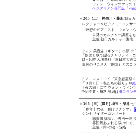
ウォン・ウィンツァンのイ
ベジタリアン専門誌「veg
●
2/15（土）
神奈川・藤沢
/朝日
レクチャー＆ピアノミニコンサ
「瞑想のピアニスト ウォン・
単発のカルチャー講座をも
主催 朝日カルチャー湘南 046
ウォン 美音志（ギター）出演 ☆ 
「朗読と歌で綴るチャリティーコ
13～16時 入場無料（東日本大
葉月のりこさん（朗読）とのコラ
アノニマス・エイド東京慰霊祭２
「３月11日・私たちの祈り」＠
経
〔夜の部〕にて ウォン・ウィン
予約不要・無料 詳細は
田口ランデ
●
3/16（日）[満月]
埼玉・深谷
七
「春宵十六夜 響けフクシマ」
シンセサイザーコンサート
志賀勝 講演 / 小野浩一郎
雰囲気あふれる蔵の中で。
主催 <月>の会・深谷