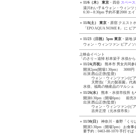
●
11/6（木）
東京
・四谷
スペース
●
湯川れい子＆ウォン・ウィンツ
6:30～8:30pm 予約不要2000
●
11/8(土）
東京
・原宿 クエスト
●
「EPO AQUA NOME Ⅱ」 に 
●
11/23（日祝）5pm
東京
・築地 
●
ウォン・ウィンツァン ピアノソロコンサ
上映会イベント
「のさり～追悼 杉本栄子 水俣か
●
11/24(月祝）
熊本市 男女共同
●
開演2pm(開場1:30pm） 3000円
出演:
西山正啓(監督)
ウォン・ウィンツァン(ピア
天野浩(「天の製茶園」代
水俣、福島の物産品のマルシェ
●
11/26(水）
熊本・水俣市役所 も
●
開演6:30pm（開場6pm） 前売20
出演:
西山正啓(監督)
ウォン・ウィンツァン(ピア
吉井正澄（元水俣市長）
●
11/30(日）
神奈川・秦野「くりは
●
開演5:30pm（開場5pm） お食
要予約：0463-88-1070 手打