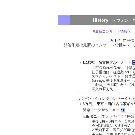
History
+
～ウォン・ウ
■
最新コンサート情報へ
2014年に
開催予定の最新のコンサート情報をメー
●
1/23(木）
名古屋ブルーノート
「EPO Sacred Note ～神
笹子重治(g）渡辺亮(per）
スペシャルゲスト： 鈴木重子
1st stage: 午後 6時30分～
2nd stage: 夜 9時15分～（
※入れ替え制
♪ウォン・ウィンツァン トークセ
●
2/2(日）
東京・目白 古民家ギャ
緊急トークセッション
with ダニー ネフセタイ（「
午後 2時～6時ごろ（1時3
今回は演奏はありません。
※予約不要・当日払2000 
★当日、ご来場者の中から